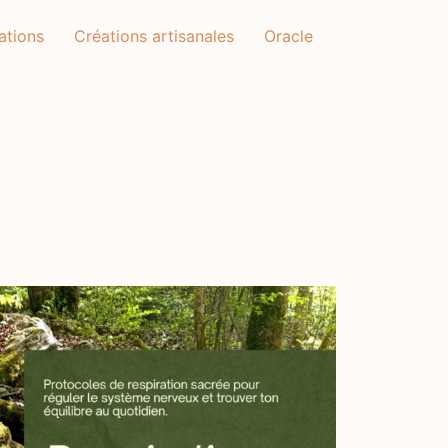
ations
Créations artisanales
Oracle